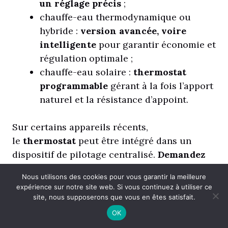
un réglage précis
;
chauffe-eau thermodynamique ou
hybride :
version avancée, voire
intelligente
pour garantir économie et
régulation optimale ;
chauffe-eau solaire :
thermostat
programmable
gérant à la fois l’apport
naturel et la résistance d’appoint.
Sur certains appareils récents,
le
thermostat
peut être intégré dans un
dispositif de pilotage centralisé.
Demandez
conseil à un spécialiste ou consultez les
Nous utilisons des cookies pour vous garantir la meilleure
indications fournies par le fabricant, surtout
expérience sur notre site web. Si vous continuez à utiliser ce
si vous souhaitez profiter pleinement des
site, nous supposerons que vous en êtes satisfait.
performances de votre installation.
OK